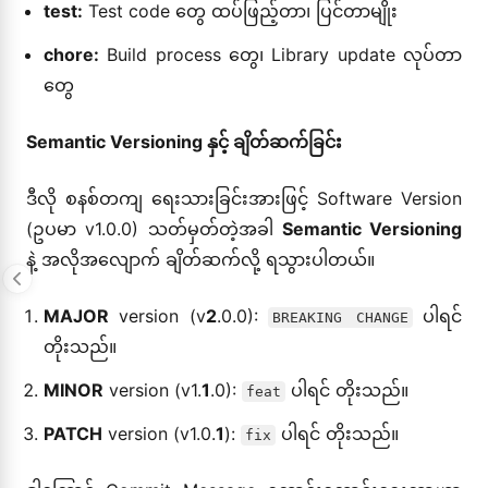
test:
Test code တွေ ထပ်ဖြည့်တာ၊ ပြင်တာမျိုး
chore:
Build process တွေ၊ Library update လုပ်တာ
တွေ
Semantic Versioning နှင့် ချိတ်ဆက်ခြင်း
ဒီလို စနစ်တကျ ရေးသားခြင်းအားဖြင့် Software Version
(ဥပမာ v1.0.0) သတ်မှတ်တဲ့အခါ
Semantic Versioning
နဲ့ အလိုအလျောက် ချိတ်ဆက်လို့ ရသွားပါတယ်။
MAJOR
version (v
2
.0.0):
ပါရင်
BREAKING CHANGE
တိုးသည်။
MINOR
version (v1.
1
.0):
ပါရင် တိုးသည်။
feat
PATCH
version (v1.0.
1
):
ပါရင် တိုးသည်။
fix