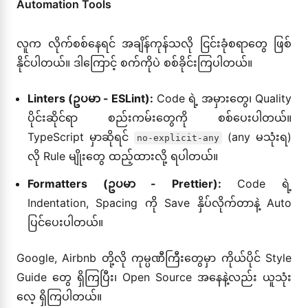
Automation Tools
လူက လိုက်စစ်နေရင် အချိန်ကုန်သလို ငြင်းခုံစရာတွေ ဖြစ်
နိုင်ပါတယ်။ ဒါကြောင့် စက်ကိုပဲ စစ်ခိုင်းကြပါတယ်။
Linters (ဥပမာ - ESLint):
Code ရဲ့ အမှားတွေ၊ Quality
ပိုင်းဆိုင်ရာ စည်းကမ်းတွေကို စစ်ပေးပါတယ်။
TypeScript မှာဆိုရင်
(any မသုံးရ)
no-explicit-any
လို Rule မျိုးတွေ ထည့်ထားလို့ ရပါတယ်။
Formatters (ဥပမာ - Prettier):
Code ရဲ့
Indentation, Spacing ကို Save နှိပ်လိုက်တာနဲ့ Auto
ပြင်ပေးပါတယ်။
Google, Airbnb တို့လို ကုမ္ပဏီကြီးတွေမှာ ကိုယ်ပိုင် Style
Guide တွေ ရှိကြပြီး၊ Open Source အနေနဲ့လည်း ယူသုံး
လေ့ ရှိကြပါတယ်။