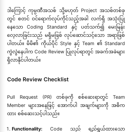
ဒါကြောင့် ကုမ္ပဏီအသစ် သို့မဟုတ် Project အသစ်တစ်ခု
တွင် စတင် ဝင်ရောက်လုပ်ကိုင်သည့်အခါ လက်ရှိ အသုံးပြု
နေသော Coding Standard နှင့် ပတ်သက်၍ မေးမြန်း
လေ့လာခြင်းသည် မရှိမဖြစ် လုပ်ဆောင်သင့်သော အရာဖြစ်
ပါတယ်။ မိမိ၏ ကိုယ်ပိုင် Style နှင့် Team ၏ Standard
ကွဲလွဲနေပါက Code Review ပြုလုပ်ရာတွင် အခက်အခဲများ
ရှိလာနိုင်ပါတယ်။
Code Review Checklist
Pull Request (PR) တစ်ခုကို စစ်ဆေးရာတွင် Team
Member များအနေဖြင့် အောက်ပါ အချက်များကို အဓိက
ထား စစ်ဆေးသင့်ပါသည်။
Functionality:
Code သည် ရည်ရွယ်ထားသော