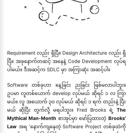
Requirement လည်း ရှိပြီ။ Design Architecture လည်း ရှိ
ပြီ။ အခုနောက်တဆင့် အနေနဲ့ Code Development လုပ်ရ
ပါမယ်။ ဒီအဆင့်က SDLC မှာ အကြာဆုံး အဆင့်ပါ။
Software တစ်ခုဟာ နေ့ခြင်း ညခြင်း ဖြစ်မလာပါဘူး။
ဥပမာ လူတစ်ယောက် develop လုပ်မယ် ဆိုရင် ၁ လ ကြာ
မယ်။ လူ အယောက် ၃၀ လုပ်မယ် ဆိုရင် ၁ ရက် တည်းနဲ့ ပြီး
မယ် ဆိုပြီး တွက်လို့ မရပါဘူး။ Fred Brooks ရဲ့
The
Mythical Man-Month
စာအုပ်မှာ ဖော်ပြထားတဲ့
Brooks'
Law
အရ 'နောက်ကျနေတဲ့ Software Project တစ်ခုထဲကို