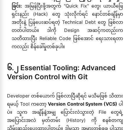
ခြင်း:
အမြန်ပြီးဖို့အတွက် "Quick Fix" တွေ၊ ယာယီဖြေ
ရှင်းနည်း (Hack) တွေ သုံးလိုက်ရင် နောင်တစ်ချိန်မှာ
အတိုးနဲ့ ပြန်ပေးဆပ်ရတဲ့ Technical Debt တွေ ဖြစ်လာ
တတ်ပါတယ်။ ဒါကို Design အဆင့်ကတည်းက
သတိထားပြီး Reliable Code ဖြစ်အောင် ရေးသားရတာ
ကလည်း စိန်ခေါ်မှုတစ်ခုပါ။
၆.၂ Essential Tooling: Advanced
Version Control with Git
Developer တစ်ယောက် ဖြစ်လာပြီဆိုရင် မသိမဖြစ် သိထား
ရမယ့် Tool ကတော့
Version Control System (VCS)
ပါ
ပဲ။ သူက အချိန်နဲ့အမျှ ပြောင်းလဲသွားတဲ့ File တွေရဲ့
အပြောင်းအလဲ မှတ်တမ်း (History) ကို စနစ်တကျ
သိမ်းဆည်းပေးထားပါတယ်။ ဒါမှသာ အမှားတစ်ခုခု ပါသွား