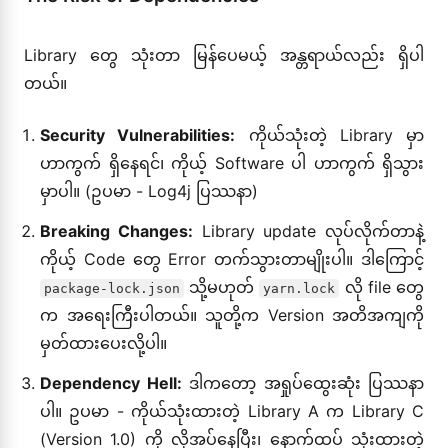
Library တွေ သုံးတာ မြန်ပေမယ့် အန္တရာယ်လည်း ရှိပါ
တယ်။
Security Vulnerabilities:
ကိုယ်သုံးတဲ့ Library မှာ
ဟာကွက် ရှိနေရင်၊ ကိုယ့် Software ပါ ဟာကွက် ရှိသွား
မှာပါ။ (ဥပမာ - Log4j ပြဿနာ)
Breaking Changes:
Library update လုပ်လိုက်တာနဲ့
ကိုယ့် Code တွေ Error တက်သွားတာမျိုးပါ။ ဒါကြောင့်
သို့မဟုတ်
လို file တွေ
package-lock.json
yarn.lock
က အရေးကြီးပါတယ်။ သူတို့က Version အတိအကျကို
မှတ်ထားပေးလို့ပါ။
Dependency Hell:
ဒါကတော့ အရှုပ်ထွေးဆုံး ပြဿနာ
ပါ။ ဥပမာ - ကိုယ်သုံးထားတဲ့ Library A က Library C
(Version 1.0) ကို လိုအပ်နေပြီး၊ နောက်ထပ် သုံးထားတဲ့