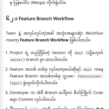
မှ ပြန်ပေါင်း (Merge) လိုက်ရုံပါပဲ။
၆.၂.၁ Feature Branch Workflow
Team နဲ့ အလုပ်လုပ်တဲ့အခါ အသုံးအများဆုံး Workflow
ကတော့
Feature Branch Workflow
ဖြစ်ပါတယ်။
Project ရဲ့ တည်ငြိမ်တဲ့ Version ကို
(သို့မဟုတ်
main
) branch မှာ ထားပါတယ်။
master
Feature အသစ် တစ်ခု လုပ်တော့မယ်ဆိုရင်
ကနေ
main
Feature Branch အသစ်တစ်ခု (ဥပမာ-
feature/user-
) ခွဲထုတ်လိုက်ပါတယ်။
login
Developer က အဲဒီ Branch ပေါ်မှာပဲ စိတ်ကြိုက် Code
ရေး၊ Commit လုပ်ပါတယ်။