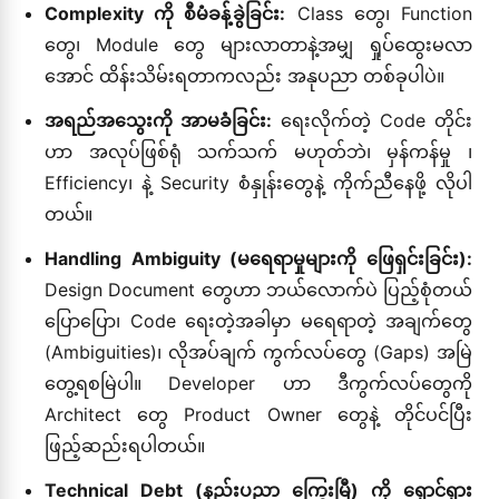
Complexity ကို စီမံခန့်ခွဲခြင်း:
Class တွေ၊ Function
တွေ၊ Module တွေ များလာတာနဲ့အမျှ ရှုပ်ထွေးမလာ
အောင် ထိန်းသိမ်းရတာကလည်း အနုပညာ တစ်ခုပါပဲ။
အရည်အသွေးကို အာမခံခြင်း:
ရေးလိုက်တဲ့ Code တိုင်း
ဟာ အလုပ်ဖြစ်ရုံ သက်သက် မဟုတ်ဘဲ၊ မှန်ကန်မှု ၊
Efficiency၊ နဲ့ Security စံနှုန်းတွေနဲ့ ကိုက်ညီနေဖို့ လိုပါ
တယ်။
Handling Ambiguity (မရေရာမှုများကို ဖြေရှင်းခြင်း):
Design Document တွေဟာ ဘယ်လောက်ပဲ ပြည့်စုံတယ်
ပြောပြော၊ Code ရေးတဲ့အခါမှာ မရေရာတဲ့ အချက်တွေ
(Ambiguities)၊ လိုအပ်ချက် ကွက်လပ်တွေ (Gaps) အမြဲ
တွေ့ရစမြဲပါ။ Developer ဟာ ဒီကွက်လပ်တွေကို
Architect တွေ Product Owner တွေနဲ့ တိုင်ပင်ပြီး
ဖြည့်ဆည်းရပါတယ်။
Technical Debt (နည်းပညာ ကြွေးမြီ) ကို ရှောင်ရှား