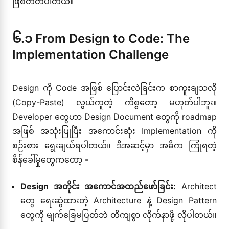
ဖြစ်တတ်ပါတယ်။
၆.၁ From Design to Code: The
Implementation Challenge
Design ကို Code အဖြစ် ပြောင်းလဲခြင်းက စာကူးချသလို
(Copy-Paste) လွယ်ကူတဲ့ ကိစ္စတော့ မဟုတ်ပါဘူး။
Developer တွေဟာ Design Document တွေကို roadmap
အဖြစ် အသုံးပြုပြီး အကောင်းဆုံး Implementation ကို
စဉ်းစား ရွေးချယ်ရပါတယ်။ ဒီအဆင့်မှာ အဓိက ကြုံရတဲ့
စိန်ခေါ်မှုတွေကတော့ -
Design အတိုင်း အကောင်အထည်ဖော်ခြင်း:
Architect
တွေ ရေးဆွဲထားတဲ့ Architecture နဲ့ Design Pattern
တွေကို မျက်ခြေမပြတ်ဘဲ တိကျစွာ လိုက်နာဖို့ လိုပါတယ်။