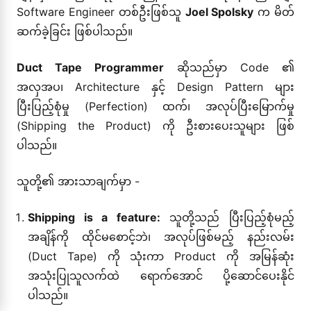
Software Engineer တစ်ဦးဖြစ်သူ
Joel Spolsky
က မိတ်
ဆက်ခဲ့ခြင်း ဖြစ်ပါသည်။
Duct Tape Programmer
ဆိုသည်မှာ Code ၏
အလှအပ၊ Architecture နှင့် Design Pattern များ
ပြီးပြည့်စုံမှု (Perfection) ထက်၊ အလုပ်ပြီးမြောက်မှု
(Shipping the Product) ကို ဦးစားပေးသူများ ဖြစ်
ပါသည်။
သူတို့၏ အားသာချက်မှာ -
Shipping is a feature:
သူတို့သည် ပြီးပြည့်စုံမည့်
အချိန်ကို ထိုင်မစောင့်ဘဲ၊ အလုပ်ဖြစ်မည့် နည်းလမ်း
(Duct Tape) ကို သုံးကာ Product ကို အမြန်ဆုံး
အသုံးပြုသူလက်ထဲ ရောက်အောင် ပို့ဆောင်ပေးနိုင်
ပါသည်။