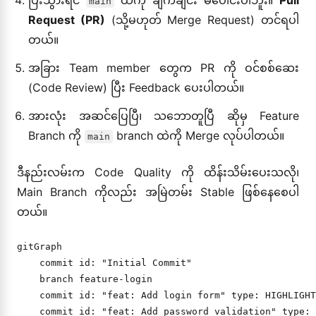
ပြီးသွားရင်
ထဲကို ချက်ချင်း မပေါင်းပါဘူး။
Pull
main
Request (PR)
(သို့မဟုတ် Merge Request) တင်ရပါ
တယ်။
အခြား Team member တွေက PR ကို ဝင်စစ်ဆေး
(Code Review) ပြီး Feedback ပေးပါတယ်။
အားလုံး အဆင်ပြေပြီ၊ သဘောတူပြီ ဆိုမှ Feature
Branch ကို
branch ထဲကို Merge လုပ်ပါတယ်။
main
ဒီနည်းလမ်းက Code Quality ကို ထိန်းသိမ်းပေးသလို၊
Main Branch ကိုလည်း အမြဲတမ်း Stable ဖြစ်နေစေပါ
တယ်။
gitGraph

    commit id: "Initial Commit"

    branch feature-login

    commit id: "feat: Add login form" type: HIGHLIGHT

    commit id: "feat: Add password validation" type: 