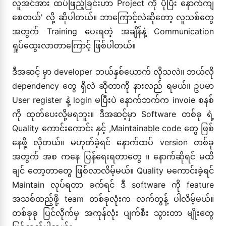
လူအင်အား ထပ်ဖြည့်ခြင်းဟာ Project ကို ပိုပြီး နောက်ကျ
စေတယ်' လို့ ဆိုပါတယ်။ ဘာကြောင့်လဲဆိုတော့ လူသစ်တွေ
အတွက် Training ပေးရတဲ့ အချိန်နဲ့ Communication
ရှုပ်ထွေးလာတာကြောင့် ဖြစ်ပါတယ်။
ဒီအဆင့် မှာ developer ဘယ်နှစ်ယောက် လိုသလဲ။ ဘယ်လို
dependency တွေ ရှိလဲ ဆိုတာကို နားလည် ရမယ်။ ဥပမာ
User register နဲ့ login မပြီးပဲ နောက်ဘက်က invoie စနစ်
ကို ထုတ်ပေးလို့မရဘူး။ ဒီအဆင့်မှာ Software တစ်ခု ရဲ့
Quality ကောင်းကောင်း နှင့် ,Maintainable code တွေ ဖြစ်
နေဖို့ လိုတယ်။ မဟုတ်ခဲ့ရင် နောက်ထပ် version တစ်ခု
အတွက် အစ ကနေ ပြန်ရေးရတာတွေ ။ နောက်ဆိုရင် မထိ
ချင် တော့တာတွေ ဖြစ်လာလိမ့်မယ်။ Quality မကောင်းခဲ့ရင်
Maintain လုပ်ရတာ ခက်ရင် ဒီ software ကို feature
အသစ်ထည့်ဖို့ team တစ်ခုလုံးက လက်တွန့် ပါလိမ့်မယ်။
တစ်ခုခု ပြင်လိုက်မှ အကုန်လုံး ပျက်စီး သွားတာ မျိုးတွေ