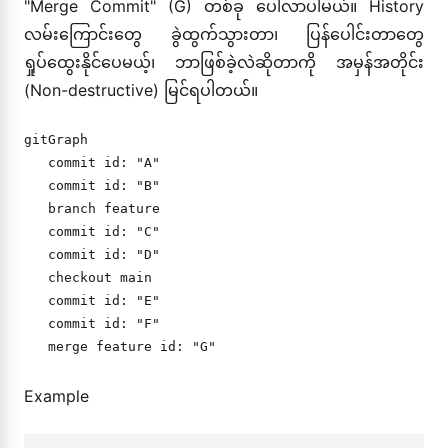
"Merge Commit" (G) တစ်ခု ပေါ်လာပါမယ်။ History
လမ်းကြောင်းတွေ ခွဲထွက်သွားတာ၊ ပြန်ပေါင်းတာတွေ
ရှုပ်ထွေးနိုင်ပေမယ့်၊ ဘာဖြစ်ခဲ့လဲဆိုတာကို အမှန်အတိုင်း
(Non-destructive) မြင်ရပါတယ်။
gitGraph

   commit id: "A"

   commit id: "B"

   branch feature

   commit id: "C"

   commit id: "D"

   checkout main

   commit id: "E"

   commit id: "F"

Example