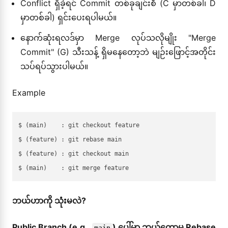
Conflict ရှိခဲ့ရင် Commit တစ်ခုချင်းစီ (C မှာတစ်ခါ၊ D
မှာတစ်ခါ) ရှင်းပေးရပါမယ်။
နောက်ဆုံးရလဒ်မှာ Merge လုပ်သလိုမျိုး "Merge
Commit" (G) သီးသန့် ရှိမနေတော့ဘဲ မျဉ်းဖြောင့်အတိုင်း
သပ်ရပ်သွားပါမယ်။
Example
$ (main)    : git checkout feature

$ (feature) : git rebase main

$ (feature) : git checkout main

ဘယ်ဟာကို သုံးမလဲ?
Public Branch (e.g.,
) ပေါ်မှာ ဘယ်တော့မှ Rebase
main