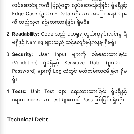
လုပ်ဆောင်ချက်ကို ပြည့်ဝစွာ လုပ်ဆောင်နိုင်ခြင်း ရှိမရှိနှင့်
Edge Case (ဥပမာ - Data မရှိသော အခြေအနေ) များ
ကို ထည့်သွင်း စဉ်းစားထားခြင်း ရှိမရှိ။
Readability:
Code သည် ဖတ်ရှုရ လွယ်ကူရှင်းလင်းမှု ရှိ
မရှိနှင့် Naming များသည် သင့်လျော်မှန်ကန်မှု ရှိမရှိ။
Security:
User Input များကို စစ်ဆေးထားခြင်း
(Validation) ရှိမရှိနှင့် Sensitive Data (ဥပမာ -
Password) များကို Log ထဲတွင် မှတ်တမ်းတင်မိခြင်း ရှိမ
ရှိ။
Tests:
Unit Test များ ရေးသားထားခြင်း ရှိမရှိနှင့်
ရေးသားထားသော Test များသည် Pass ဖြစ်ခြင်း ရှိမရှိ။
Technical Debt