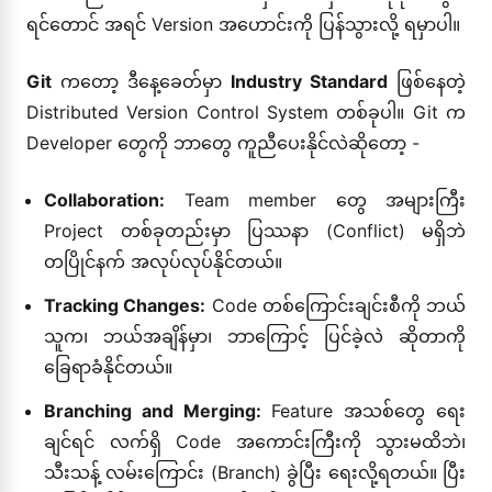
ရင်တောင် အရင် Version အဟောင်းကို ပြန်သွားလို့ ရမှာပါ။
Git
ကတော့ ဒီနေ့ခေတ်မှာ
Industry Standard
ဖြစ်နေတဲ့
Distributed Version Control System တစ်ခုပါ။ Git က
Developer တွေကို ဘာတွေ ကူညီပေးနိုင်လဲဆိုတော့ -
Collaboration:
Team member တွေ အများကြီး
Project တစ်ခုတည်းမှာ ပြဿနာ (Conflict) မရှိဘဲ
တပြိုင်နက် အလုပ်လုပ်နိုင်တယ်။
Tracking Changes:
Code တစ်ကြောင်းချင်းစီကို ဘယ်
သူက၊ ဘယ်အချိန်မှာ၊ ဘာကြောင့် ပြင်ခဲ့လဲ ဆိုတာကို
ခြေရာခံနိုင်တယ်။
Branching and Merging:
Feature အသစ်တွေ ရေး
ချင်ရင် လက်ရှိ Code အကောင်းကြီးကို သွားမထိဘဲ၊
သီးသန့် လမ်းကြောင်း (Branch) ခွဲပြီး ရေးလို့ရတယ်။ ပြီး