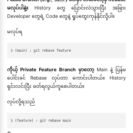
မလုပ်ပါနဲ့။
History တွေ ပြောင်းလဲသွားပြီး အခြား
Developer တွေရဲ့ Code တွေနဲ့ ရှုပ်ထွေးကုန်နိုင်လို့ပါ။
မလုပ်ရ
$ 
ကိုယ့် Private Feature Branch မှာတော့
Main နဲ့ ပြန်မ
ပေါင်းခင် Rebase လုပ်တာ ကောင်းပါတယ်။ History
ရှင်းလင်းပြီး ဖတ်ရလွယ်ကူစေပါတယ်။
လုပ်လို့ရသည်
$ 