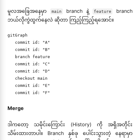
မူလအခြေအနေမှာ
branch နဲ့
branch
main
feature
ဘယ်လိုကွဲထွက်နေလဲ ဆိုတာ ကြည့်ကြည့်ရအောင်။
gitGraph

   commit id: "A"

   commit id: "B"

   branch feature

   commit id: "C"

   commit id: "D"

   checkout main

   commit id: "E"

Merge
ဒါကတော့ သမိုင်းကြောင်း (History) ကို အရှိအတိုင်း
သိမ်းထားတာပါ။ Branch နှစ်ခု ပေါင်းသွားတဲ့ နေရာမှာ