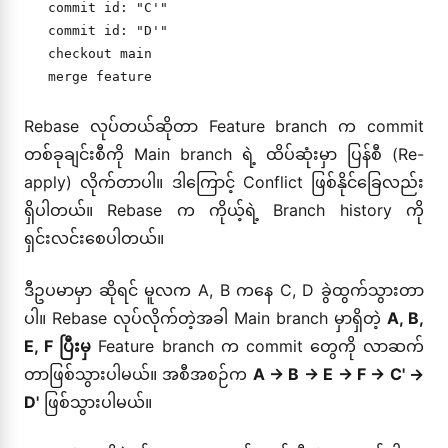
   commit id: "C'"

   commit id: "D'"

   checkout main

Rebase လုပ်တယ်ဆိုတာ Feature branch က commit
တစ်ခုချင်းစီကို Main branch ရဲ့ ထိပ်ဆုံးမှာ ပြန်စီ (Re-
apply) လိုက်တာပါ။ ဒါကြောင့် Conflict ဖြစ်နိုင်ခြေလည်း
ရှိပါတယ်။ Rebase က ကိုယ့်ရဲ့ Branch history ကို
ရှင်းလင်းစေပါတယ်။
ဒီဥပမာမှာ ဆိုရင် မူလက A, B ကနေ C, D ခွဲထွက်သွားတာ
ပါ။ Rebase လုပ်လိုက်တဲ့အခါ Main branch မှာရှိတဲ့
A, B,
E, F ပြီးမှ
Feature branch က commit တွေကို လာဆက်
တာဖြစ်သွားပါမယ်။ အစီအစဉ်က
A -> B -> E -> F -> C' ->
D'
ဖြစ်သွားပါမယ်။