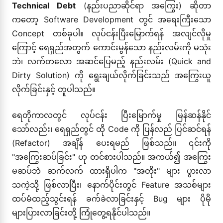
Technical Debt
(နည်းပညာဆိုင်ရာ အကြွေး) ဆိုတာ
ကတော့ Software Development တွင် အရေးကြီးသော
Concept တစ်ခုပါ။ လုပ်ငန်းပြီးမြောက်ရန် အလျင်လိုမှု
ကြောင့် ရေရှည်အတွက် ကောင်းမွန်သော နည်းလမ်းကို မသုံး
ဘဲ၊ လက်တလော အဆင်ပြေမည့် နည်းလမ်း (Quick and
Dirty Solution) ကို ရွေးချယ်လိုက်ခြင်းသည် အကြွေးယူ
လိုက်ခြင်းနှင့် တူပါသည်။
ရေတိုကာလတွင် လုပ်ငန်း ပြီးမြောက်မှု မြန်ဆန်နိုင်
သော်လည်း၊ ရေရှည်တွင် ထို Code ကို ပြန်လည် ပြင်ဆင်ရန်
(Refactor) အချိန် ပေးရမည် ဖြစ်သည်။ ၎င်းကို
"အကြွေးဆပ်ခြင်း" ဟု တင်စားပါသည်။ အကယ်၍ အကြွေး
မဆပ်ဘဲ ဆက်လက် ထားရှိပါက "အတိုး" များ ပွားလာ
သကဲ့သို့ ဖြစ်လာပြီး၊ နောက်ပိုင်းတွင် Feature အသစ်များ
ထပ်မံထည့်သွင်းရန် ခက်ခဲလာခြင်းနှင့် Bug များ ပိုမို
များပြားလာခြင်းတို့ ကြုံတွေ့ရနိုင်ပါသည်။