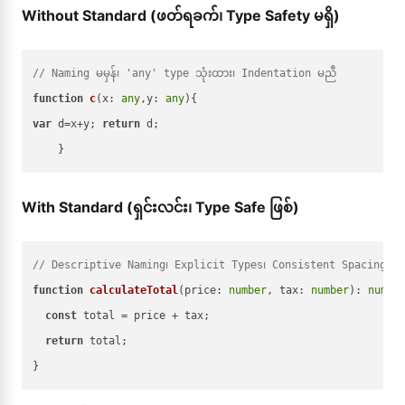
Without Standard (ဖတ်ရခက်၊ Type Safety မရှိ)
// Naming မမှန်၊ 'any' type သုံးထား၊ Indentation မညီ
function
c
(
x
: 
any
,
y
: 
any
var
 d=x+y; 
return
 d;

With Standard (ရှင်းလင်း၊ Type Safe ဖြစ်)
// Descriptive Naming၊ Explicit Types၊ Consistent Spacing
function
calculateTotal
(
price
: 
number
, 
tax
: 
number
): 
numbe
const
 total = price + tax;

return
 total;
