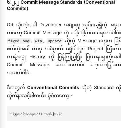
၆.၂.၂ Commit Message Standards (Conventional
Commits)
Git သုံးတဲ့အခါ Developer အများစု လုပ်လေ့ရှိတဲ့ အမှား
ကတော့ Commit Message ကို ပေါ့ပေါ့ဆဆ ရေးတာပါပဲ။
,
,
ဆိုတဲ့ Message တွေက ပြန်
fixed bug
wip
update
ဖတ်တဲ့အခါ ဘာမှ အဓိပ္ပာယ် မရှိပါဘူး။ Project ကြီးလာ
တာနဲ့အမျှ History ကို ပြန်ကြည့်ပြီး ပြဿနာရှာတဲ့အခါ
Commit Message ကောင်းကောင်း ရေးထားခြင်းက
အသက်ပါပဲ။
ဒီအတွက်
Conventional Commits
ဆိုတဲ့ Standard ကို
လိုက်နာသင့်ပါတယ်။ ပုံစံကတော့ -
<
type
>
(
<
scope
>
): 
<
subject
>