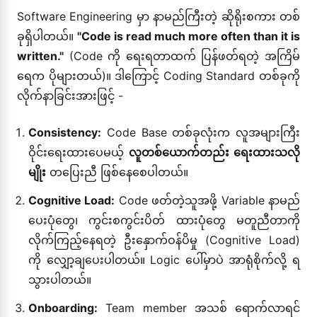
Software Engineering မှာ နာမည်ကြီးတဲ့ ဆိုရိုးစကား တစ်
ခုရှိပါတယ်။
"Code is read much more often than it is
written."
(Code ကို ရေးရတာထက် ပြန်ဖတ်ရတဲ့ အကြိမ်
ရေက ပိုများတယ်)။ ဒါကြောင့် Coding Standard တစ်ခုကို
လိုက်နာခြင်းအားဖြင့် -
Consistency:
Code Base တစ်ခုလုံးက လူအများကြီး
ဝိုင်းရေးထားပေမယ့်
လူတစ်ယောက်တည်း ရေးထားသလို
မျိုး
တပြေးညီ ဖြစ်နေစေပါတယ်။
Cognitive Load:
Code ဖတ်တဲ့သူအဖို့ Variable နာမည်
ပေးပုံတွေ၊ ကွင်းစကွင်းပိတ် ထားပုံတွေ မတူညီတာကို
လိုက်ကြည့်နေရတဲ့ ဦးနှောက်ဝန်ပိမှု (Cognitive Load)
ကို လျှော့ချပေးပါတယ်။ Logic ပေါ်မှာပဲ အာရုံစိုက်လို့ ရ
သွားပါတယ်။
Onboarding:
Team member အသစ် ရောက်လာရင်