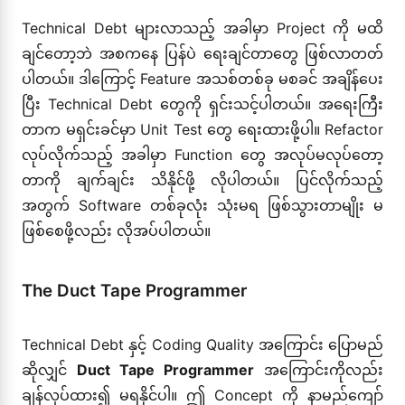
Technical Debt များလာသည့် အခါမှာ Project ကို မထိ
ချင်တော့ဘဲ အစကနေ ပြန်ပဲ ရေးချင်တာတွေ ဖြစ်လာတတ်
ပါတယ်။ ဒါကြောင့် Feature အသစ်တစ်ခု မစခင် အချိန်ပေး
ပြီး Technical Debt တွေကို ရှင်းသင့်ပါတယ်။ အရေးကြီး
တာက မရှင်းခင်မှာ Unit Test တွေ ရေးထားဖို့ပါ။ Refactor
လုပ်လိုက်သည့် အခါမှာ Function တွေ အလုပ်မလုပ်တော့
တာကို ချက်ချင်း သိနိုင်ဖို့ လိုပါတယ်။ ပြင်လိုက်သည့်
အတွက် Software တစ်ခုလုံး သုံးမရ ဖြစ်သွားတာမျိုး မ
ဖြစ်စေဖို့လည်း လိုအပ်ပါတယ်။
The Duct Tape Programmer
Technical Debt နှင့် Coding Quality အကြောင်း ပြောမည်
ဆိုလျှင်
Duct Tape Programmer
အကြောင်းကိုလည်း
ချန်လှပ်ထား၍ မရနိုင်ပါ။ ဤ Concept ကို နာမည်ကျော်